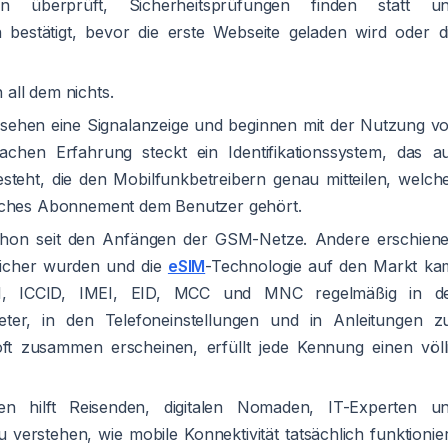
den überprüft, Sicherheitsprüfungen finden statt u
bestätigt, bevor die erste Webseite geladen wird oder d
all dem nichts.
, sehen eine Signalanzeige und beginnen mit der Nutzung v
fachen Erfahrung steckt ein Identifikationssystem, das a
eht, die den Mobilfunkbetreibern genau mitteilen, welch
elches Abonnement dem Benutzer gehört.
schon seit den Anfängen der GSM-Netze. Andere erschien
tlicher wurden und die
eSIM
-Technologie auf den Markt ka
, ICCID, IMEI, EID, MCC und MNC regelmäßig in d
ter, in den Telefoneinstellungen und in Anleitungen z
ft zusammen erscheinen, erfüllt jede Kennung einen völl
n hilft Reisenden, digitalen Nomaden, IT-Experten u
verstehen, wie mobile Konnektivität tatsächlich funktionier