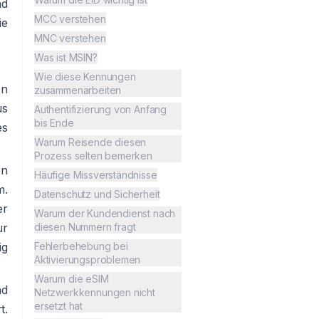
nd
MCC verstehen
ie
MNC verstehen
Was ist MSIN?
Wie diese Kennungen
on
zusammenarbeiten
us
Authentifizierung von Anfang
bis Ende
es
Warum Reisende diesen
Prozess selten bemerken
en
Häufige Missverständnisse
m.
Datenschutz und Sicherheit
er
Warum der Kundendienst nach
ur
diesen Nummern fragt
ig
Fehlerbehebung bei
Aktivierungsproblemen
Warum die eSIM
nd
Netzwerkkennungen nicht
ersetzt hat
t.