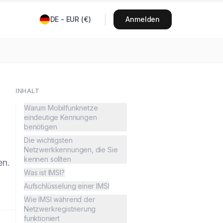
DE
-
EUR
(
€
)
Anmelden
INHALT
Warum Mobilfunknetze
eindeutige Kennungen
benötigen
Die wichtigsten
Netzwerkkennungen, die Sie
kennen sollten
en.
Was ist IMSI?
Aufschlüsselung einer IMSI
Wie IMSI während der
Netzwerkregistrierung
funktioniert