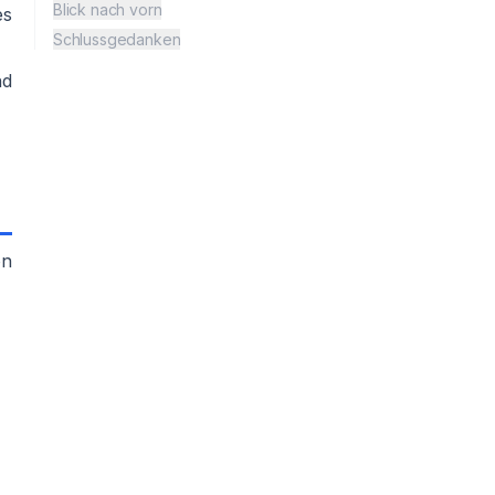
Blick nach vorn
es
Schlussgedanken
nd
on