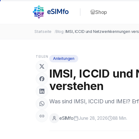
Shop
Startseite
/
Blog
/
IMSI, ICCID und Netzwerkkennungen ver
TEILEN
Anleitungen
IMSI, ICCID un
verstehen
Was sind IMSI, ICCID und IMEI? Erf
eSIMfo
June 28, 2026
88
Min.