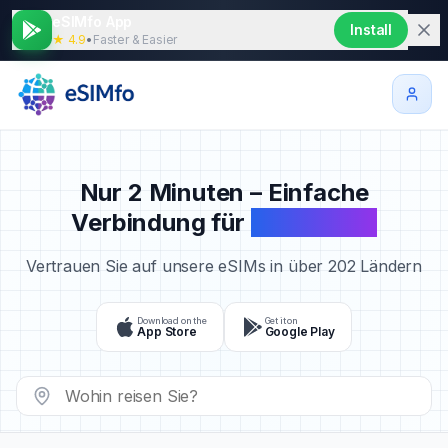
eSIMfo App
Install
★ 4.9
•
Faster & Easier
Nur 2 Minuten – Einfache
Verbindung für
Ihre Reisen
Vertrauen Sie auf unsere eSIMs in über 202 Ländern
Download on the
Get it on
App Store
Google Play