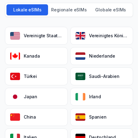
Lokale eSIMs
Regionale eSIMs
Globale eSIMs
Vereinigte Staaten
Vereinigtes Königreich
Kanada
Niederlande
Türkei
Saudi-Arabien
Japan
Irland
China
Spanien
Italien
Deutschland