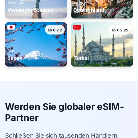
Americas
Europe
Vereinigte Staaten
Deutschland
ab
€
2.2
ab
€
2.25
Asia
Europe
Japan
Türkei
Werden Sie globaler eSIM-
Partner
Schließen Sie sich tausenden Händlern,