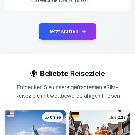
und verbinden Sie sich sofort
Jetzt starten
🌍
Beliebte Reiseziele
Entdecken Sie unsere gefragtesten eSIM-
Reiseziele mit wettbewerbsfähigen Preisen
ab
€
3.95
ab
€
2.25