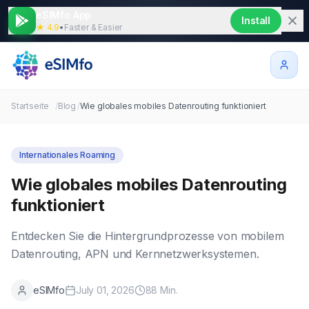
eSIMfo App
Install
★ 4.9
•
Faster & Easier
Startseite
/
Blog
/
Wie globales mobiles Datenrouting funktioniert
Internationales Roaming
Wie globales mobiles Datenrouting
funktioniert
Entdecken Sie die Hintergrundprozesse von mobilem
Datenrouting, APN und Kernnetzwerksystemen.
eSIMfo
July 01, 2026
88
Min.