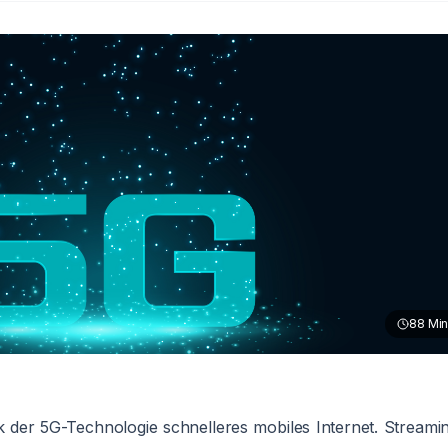
88
Min
 der 5G-Technologie schnelleres mobiles Internet. Streami