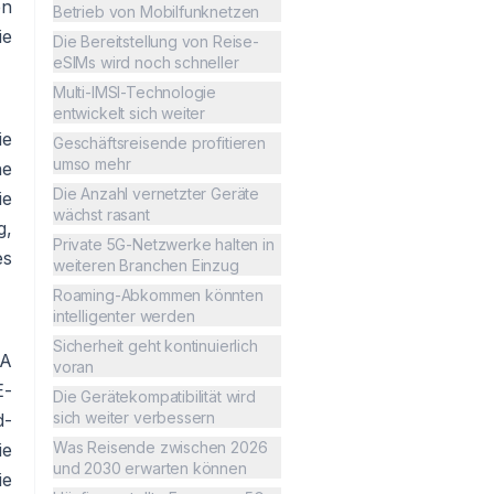
en
Betrieb von Mobilfunknetzen
ie
Die Bereitstellung von Reise-
eSIMs wird noch schneller
Multi-IMSI-Technologie
entwickelt sich weiter
ie
Geschäftsreisende profitieren
umso mehr
ne
Die Anzahl vernetzter Geräte
ie
wächst rasant
g,
Private 5G-Netzwerke halten in
es
weiteren Branchen Einzug
Roaming-Abkommen könnten
intelligenter werden
Sicherheit geht kontinuierlich
SA
voran
E-
Die Gerätekompatibilität wird
sich weiter verbessern
d-
Was Reisende zwischen 2026
ie
und 2030 erwarten können
ie