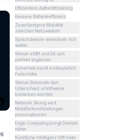
Effizientere Authentifizierung
Bessere Batterieeffizienz
Zuverlässigere Mobilität
zwischen Netzwerken
Sprachdienste entwickeln sich
weiter
Warum eSIM und SA sich
perfekt ergänzen
Sicherheit macht kontinuierlich
Fortschritte
Warum Reisende den
Unterschied schrittweise
bemerken werden
.
Network Slicing wird
Mobilfunkverbindungen
personalisieren
Edge Computing bringt Dienste
näher
ng
Künstliche Intelligenz hilft beim