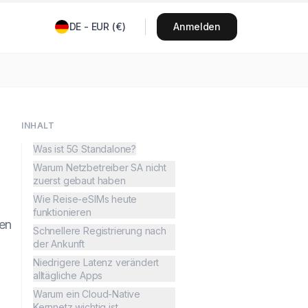
DE
-
EUR
(
€
)
Anmelden
INHALT
Was ist 5G Standalone?
Warum Netzbetreiber SA nicht
zuerst gebaut haben
Wie Reise-eSIMs heute
funktionieren
zen
Schnellere Registrierung nach
der Ankunft
Niedrigere Latenz verändert
alltägliche Apps
Warum ein Cloud-Native
Kernnetz wichtig ist