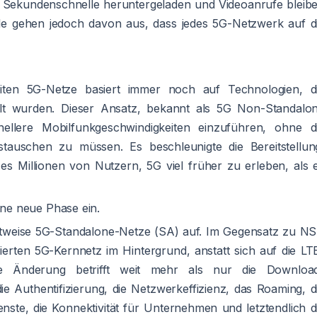
 in Sekundenschnelle heruntergeladen und Videoanrufe bleib
iele gehen jedoch davon aus, dass jedes 5G-Netzwerk auf d
eiten 5G-Netze basiert immer noch auf Technologien, d
lt wurden. Dieser Ansatz, bekannt als 5G Non-Standalo
ellere Mobilfunkgeschwindigkeiten einzuführen, ohne d
stauschen zu müssen. Es beschleunigte die Bereitstellun
es Millionen von Nutzern, 5G viel früher zu erleben, als 
eine neue Phase ein.
ittweise 5G-Standalone-Netze (SA) auf. Im Gegensatz zu N
ierten 5G-Kernnetz im Hintergrund, anstatt sich auf die LT
ese Änderung betrifft weit mehr als nur die Downloa
die Authentifizierung, die Netzwerkeffizienz, das Roaming, d
ienste, die Konnektivität für Unternehmen und letztendlich d