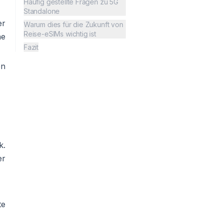
Häufig gestellte Fragen zu 5G
Standalone
er
Warum dies für die Zukunft von
Reise-eSIMs wichtig ist
he
Fazit
en
k.
er
te