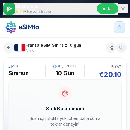
eSIMfo App
Install
★ 4.9
•
Faster & Easier
Fransa eSIM Sınırsız 10 gün
Airalo
5G
VERI
GEÇERLILIK
FIYAT
Sınırsız
10
Gün
€
20.10
Stok Bulunamadı
Şuan için stokta yok lütfen daha sonra
tekrar deneyin!