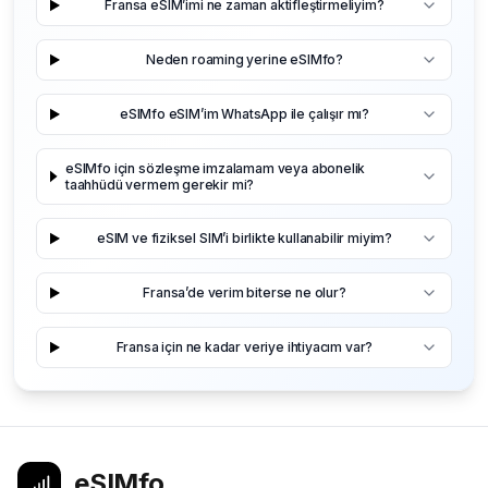
Fransa eSIM’imi ne zaman aktifleştirmeliyim?
Neden roaming yerine eSIMfo?
eSIMfo eSIM’im WhatsApp ile çalışır mı?
eSIMfo için sözleşme imzalamam veya abonelik
taahhüdü vermem gerekir mi?
eSIM ve fiziksel SIM’i birlikte kullanabilir miyim?
Fransa’de verim biterse ne olur?
Fransa için ne kadar veriye ihtiyacım var?
eSIMfo