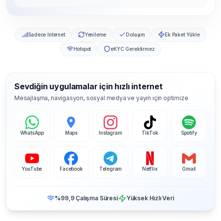
Sadece İnternet
Yenileme
Dolaşım
Ek Paket Yükle
Hotspot
eKYC Gerektirmez
Sevdiğin uygulamalar için hızlı internet
Mesajlaşma, navigasyon, sosyal medya ve yayın için optimize
WhatsApp
Maps
Instagram
TikTok
Spotify
YouTube
Facebook
Telegram
Netflix
Gmail
%99,9 Çalışma Süresi
Yüksek Hızlı Veri