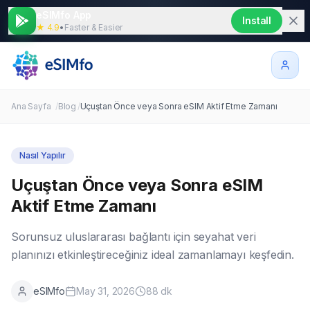
eSIMfo App
Install
★ 4.9
•
Faster & Easier
Ana Sayfa
/
Blog
/
Uçuştan Önce veya Sonra eSIM Aktif Etme Zamanı
Nasıl Yapılır
Uçuştan Önce veya Sonra eSIM
Aktif Etme Zamanı
Sorunsuz uluslararası bağlantı için seyahat veri
planınızı etkinleştireceğiniz ideal zamanlamayı keşfedin.
eSIMfo
May 31, 2026
88
dk