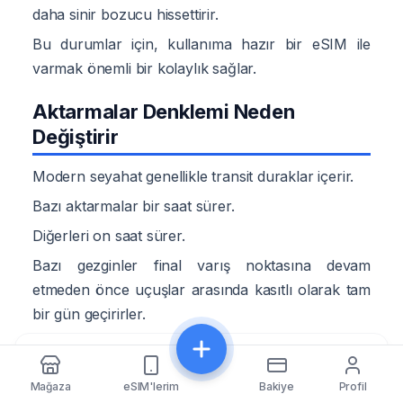
daha sinir bozucu hissettirir.
Bu durumlar için, kullanıma hazır bir eSIM ile
varmak önemli bir kolaylık sağlar.
Aktarmalar Denklemi Neden
Değiştirir
Modern seyahat genellikle transit duraklar içerir.
Bazı aktarmalar bir saat sürer.
Diğerleri on saat sürer.
Bazı gezginler final varış noktasına devam
etmeden önce uçuşlar arasında kasıtlı olarak tam
bir gün geçirirler.
Bu ilginç bir soru yaratır.
Paylaş
eSIM aktarma sırasında mı yoksa nihai varış
Mağaza
eSIM'lerim
Bakiye
Profil
noktasına ulaştıktan sonra mı aktif edilmelidir?