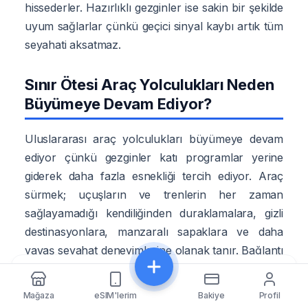
hissederler. Hazırlıklı gezginler ise sakin bir şekilde
uyum sağlarlar çünkü geçici sinyal kaybı artık tüm
seyahati aksatmaz.
Sınır Ötesi Araç Yolculukları Neden
Büyümeye Devam Ediyor?
Uluslararası araç yolculukları büyümeye devam
ediyor çünkü gezginler katı programlar yerine
giderek daha fazla esnekliği tercih ediyor. Araç
sürmek; uçuşların ve trenlerin her zaman
sağlayamadığı kendiliğinden duraklamalara, gizli
destinasyonlara, manzaralı sapaklara ve daha
yavaş seyahat deneyimlerine olanak tanır. Bağlantı
beklentileri bu trendle birlikte yükseliyor. İnsanlar
Paylaş
dijital yaşamdan tamamen kopmadan özgürlük
Mağaza
eSIM'lerim
Bakiye
Profil
istiyorlar. Bu denge, eSIM benimsenmesinin