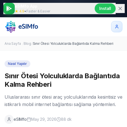
eSIMfo App
Install
★ 4.9
•
Faster & Easier
Ana Sayfa
/
Blog
/
Sınır Ötesi Yolculuklarda Bağlantıda Kalma Rehberi
Nasıl Yapılır
Sınır Ötesi Yolculuklarda Bağlantıda
Kalma Rehberi
Uluslararası sınır ötesi araç yolculuklarında kesintisiz ve
istikrarlı mobil internet bağlantısı sağlama yöntemleri.
eSIMfo
May 29, 2026
88
dk