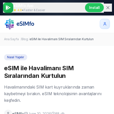
eSIMfo App
Install
★ 4.9
•
Faster & Easier
Ana Sayfa
/
Blog
/
eSIM ile Havalimanı SIM Sıralarından Kurtulun
Nasıl Yapılır
eSIM ile Havalimanı SIM
Sıralarından Kurtulun
Havalimanındaki SIM kart kuyruklarında zaman
kaybetmeyi bırakın. eSIM teknolojisinin avantajlarını
keşfedin.
eSIMfo
June 10, 2026
88
dk