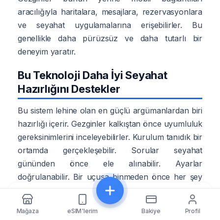
aracılığıyla haritalara, mesajlara, rezervasyonlara
ve seyahat uygulamalarına erişebilirler. Bu
genellikle daha pürüzsüz ve daha tutarlı bir
deneyim yaratır.
Bu Teknoloji Daha İyi Seyahat
Hazırlığını Destekler
Bu sistem lehine olan en güçlü argümanlardan biri
hazırlığı içerir. Gezginler kalkıştan önce uyumluluk
gereksinimlerini inceleyebilirler. Kurulum tanıdık bir
ortamda gerçekleşebilir. Sorular seyahat
gününden önce ele alınabilir. Ayarlar
doğrulanabilir. Bir uçuşa binmeden önce her şey
test edilebilir. Bu yaklaşım, iniş yaptıktan sonra
Paylaş
kalabalık bir havalimanında ayakta dururken
Mağaza
eSIM'lerim
Bakiye
Profil
bağlantı ihtiyaçlarını çözmeye çalışmakla keskin