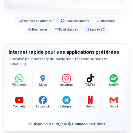
Données uniquement
Renouvellements
Itinérance
Recharger
Point d’accès
Sans eKYC
Internet rapide pour vos applications préférées
Optimisé pour messagerie, navigation, réseaux sociaux et
streaming
WhatsApp
Maps
Instagram
TikTok
Spotify
YouTube
Facebook
Telegram
Netflix
Gmail
Disponibilité 99,9 %
Données haut débit