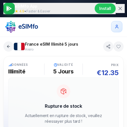
eSIMfo App
Install
★ 4.9
•
Faster & Easier
France eSIM Illimité 5 jours
Airalo
5G
DONNÉES
VALIDITÉ
PRIX
Illimité
5
Jours
€
12.35
Rupture de stock
Actuellement en rupture de stock, veuillez
réessayer plus tard !