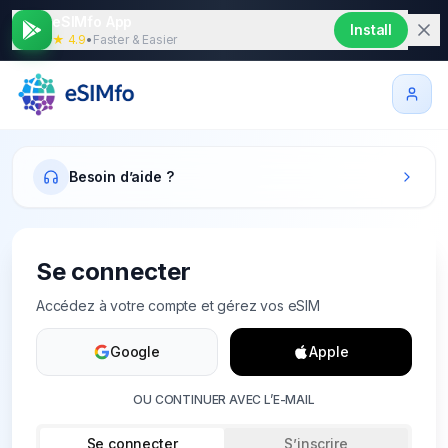
eSIMfo App
Install
★ 4.9
•
Faster & Easier
Besoin d’aide ?
Se connecter
Accédez à votre compte et gérez vos eSIM
Google
Apple
OU CONTINUER AVEC L’E-MAIL
Se connecter
S’inscrire