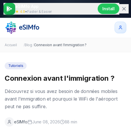
eSIMfo App
Install
★ 4.9
•
Faster & Easier
Accueil
/
Blog
/
Connexion avant l'immigration ?
Tutoriels
Connexion avant l'immigration ?
Découvrez si vous avez besoin de données mobiles
avant l'immigration et pourquoi le WiFi de l'aéroport
peut ne pas suffire.
eSIMfo
June 08, 2026
88
min