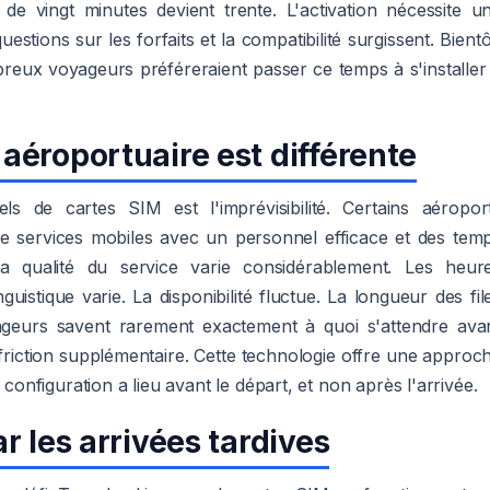
de vingt minutes devient trente. L'activation nécessite u
stions sur les forfaits et la compatibilité surgissent. Bientô
breux voyageurs préféreraient passer ce temps à s'installer
éroportuaire est différente
els de cartes SIM est l'imprévisibilité. Certains aéropor
de services mobiles avec un personnel efficace et des tem
La qualité du service varie considérablement. Les heur
guistique varie. La disponibilité fluctue. La longueur des fil
oyageurs savent rarement exactement à quoi s'attendre ava
e friction supplémentaire. Cette technologie offre une approc
 configuration a lieu avant le départ, et non après l'arrivée.
r les arrivées tardives