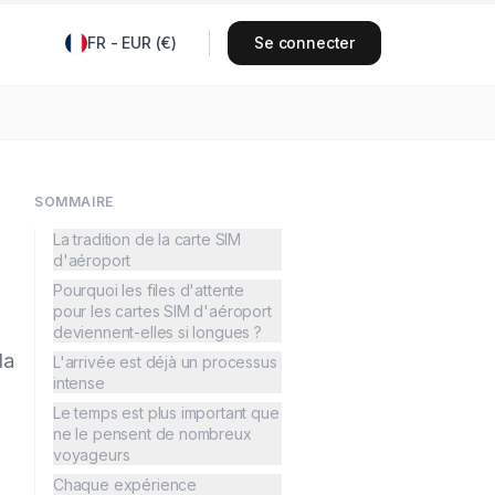
FR
-
EUR
(
€
)
Se connecter
SOMMAIRE
La tradition de la carte SIM
d'aéroport
Pourquoi les files d'attente
pour les cartes SIM d'aéroport
deviennent-elles si longues ?
la
L'arrivée est déjà un processus
intense
Le temps est plus important que
ne le pensent de nombreux
voyageurs
Chaque expérience