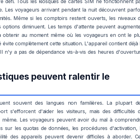
re défi. Tous les kiosques de cartes SIM ne fonctionnent p
e. Les voyageurs arrivant pendant la nuit découvrent parfo
imités. Même si les comptoirs restent ouverts, les niveaux 
s options diminuent. Les temps d'attente peuvent augmente
le à obtenir au moment même où les voyageurs en ont le pl
évite complètement cette situation. L'appareil contient déjà 
e. Il n'y a pas de dépendance vis-à-vis des heures d'ouvertu
stiques peuvent ralentir le
quent souvent des langues non familières. La plupart d
 s'efforcent d'aider les visiteurs, mais des difficultés 
e même. Les voyageurs peuvent avoir du mal à comprend
ons sur les quotas de données, les procédures d'activation, 
ité des appareils peuvent devenir difficiles à aborder. C