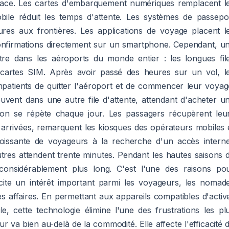
icace. Les cartes d'embarquement numériques remplacent l
ile réduit les temps d'attente. Les systèmes de passepo
ures aux frontières. Les applications de voyage placent l
s confirmations directement sur un smartphone. Cependant, u
ître dans les aéroports du monde entier : les longues fil
 cartes SIM. Après avoir passé des heures sur un vol, l
patients de quitter l'aéroport et de commencer leur voyag
uvent dans une autre file d'attente, attendant d'acheter u
tion se répète chaque jour. Les passagers récupèrent leu
 arrivées, remarquent les kiosques des opérateurs mobiles 
croissante de voyageurs à la recherche d'un accès interne
utres attendent trente minutes. Pendant les hautes saisons 
onsidérablement plus long. C'est l'une des raisons po
ite un intérêt important parmi les voyageurs, les nomad
s affaires. En permettant aux appareils compatibles d'activ
, cette technologie élimine l'une des frustrations les pl
ur va bien au-delà de la commodité. Elle affecte l'efficacité 