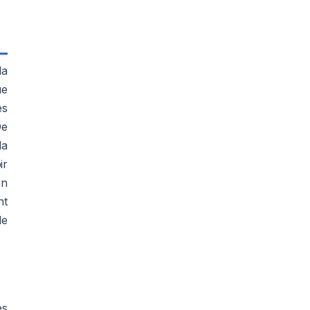
la
ue
es
De
la
ir
en
nt
de
ès