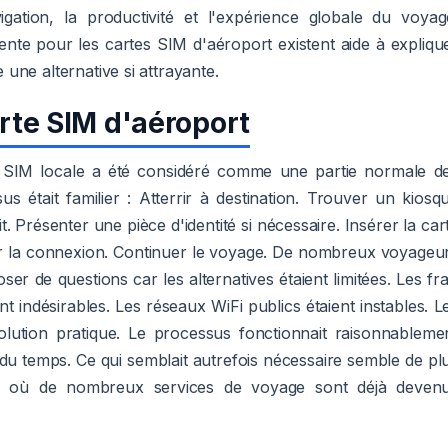
gation, la productivité et l'expérience globale du voyag
ente pour les cartes SIM d'aéroport existent aide à expliqu
une alternative si attrayante.
arte SIM d'aéroport
te SIM locale a été considéré comme une partie normale d
s était familier : Atterrir à destination. Trouver un kiosq
t. Présenter une pièce d'identité si nécessaire. Insérer la car
mer la connexion. Continuer le voyage. De nombreux voyageu
er de questions car les alternatives étaient limitées. Les fra
nt indésirables. Les réseaux WiFi publics étaient instables. L
olution pratique. Le processus fonctionnait raisonnableme
du temps. Ce qui semblait autrefois nécessaire semble de pl
 où de nombreux services de voyage sont déjà deven