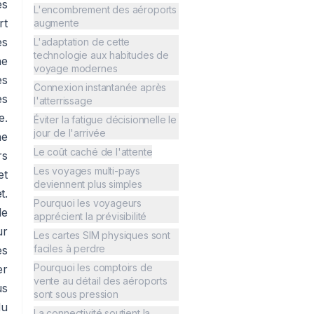
es
L'encombrement des aéroports
rt
augmente
es
L'adaptation de cette
technologie aux habitudes de
ne
voyage modernes
es
Connexion instantanée après
es
l'atterrissage
e.
Éviter la fatigue décisionnelle le
jour de l'arrivée
ne
Le coût caché de l'attente
rs
Les voyages multi-pays
et
deviennent plus simples
t.
Pourquoi les voyageurs
de
apprécient la prévisibilité
ur
Les cartes SIM physiques sont
faciles à perdre
es
Pourquoi les comptoirs de
er
vente au détail des aéroports
us
sont sous pression
du
La connectivité soutient la