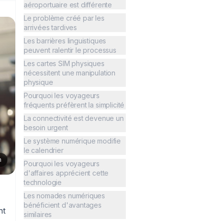
aéroportuaire est différente
Le problème créé par les
arrivées tardives
Les barrières linguistiques
peuvent ralentir le processus
Les cartes SIM physiques
nécessitent une manipulation
physique
Pourquoi les voyageurs
fréquents préfèrent la simplicité
La connectivité est devenue un
besoin urgent
Le système numérique modifie
le calendrier
n
Pourquoi les voyageurs
d'affaires apprécient cette
technologie
Les nomades numériques
bénéficient d'avantages
nt
similaires