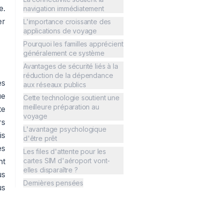
e.
navigation immédiatement
er
L'importance croissante des
applications de voyage
Pourquoi les familles apprécient
généralement ce système
Avantages de sécurité liés à la
réduction de la dépendance
es
aux réseaux publics
ue
Cette technologie soutient une
meilleure préparation au
te
voyage
rs
L'avantage psychologique
is
d'être prêt
es
Les files d'attente pour les
nt
cartes SIM d'aéroport vont-
elles disparaître ?
us
Dernières pensées
us