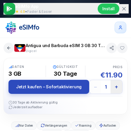
eSIMfo App
Install
★ 4.9
•
Faster & Easier
Antigua und Barbuda eSIM 3 GB 30 Tage
Digicel
5G
DATEN
GÜLTIGKEIT
PREIS
3 GB
30
Tage
€
11.90
−
+
1
Jetzt kaufen – Sofortaktivierung
30 Tage ab Aktivierung gültig
Jederzeit aufladbar
Nur Daten
Verlängerungen
Roaming
Aufladen