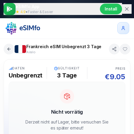
eSIMfo App
Install
★ 4.9
•
Faster & Easier
Frankreich eSIM Unbegrenzt 3 Tage
Airalo
5G
DATEN
GÜLTIGKEIT
PREIS
Unbegrenzt
3
Tage
€
9.05
Nicht vorrätig
Derzeit nicht auf Lager, bitte versuchen Sie
es später erneut!