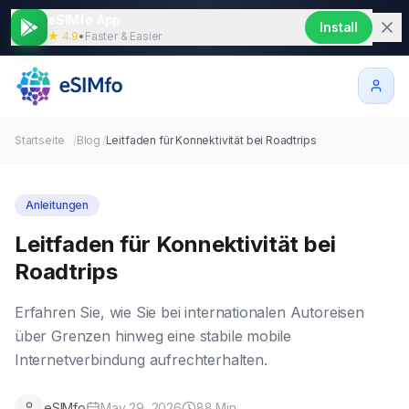
eSIMfo App
Install
★ 4.9
•
Faster & Easier
Startseite
/
Blog
/
Leitfaden für Konnektivität bei Roadtrips
Anleitungen
Leitfaden für Konnektivität bei
Roadtrips
Erfahren Sie, wie Sie bei internationalen Autoreisen
über Grenzen hinweg eine stabile mobile
Internetverbindung aufrechterhalten.
eSIMfo
May 29, 2026
88
Min.