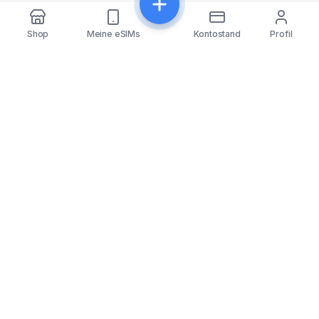
Teilen
Shop
Meine eSIMs
Kontostand
Profil
eSIMfo
eSIMfo bietet günstige eSIMs für über 202 Länder
weltweit – für nahtlose und vernetzte Reisen.
Popular