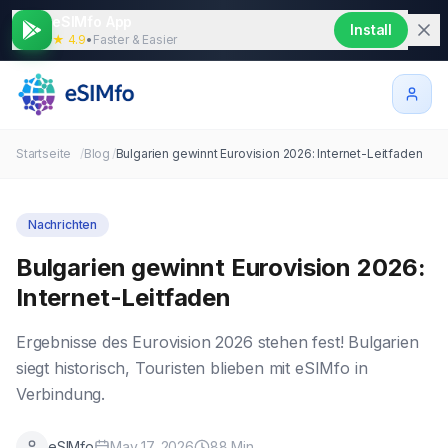
eSIMfo App
Install
★ 4.9
•
Faster & Easier
Startseite
/
Blog
/
Bulgarien gewinnt Eurovision 2026: Internet-Leitfaden
Nachrichten
Bulgarien gewinnt Eurovision 2026:
Internet-Leitfaden
Ergebnisse des Eurovision 2026 stehen fest! Bulgarien
siegt historisch, Touristen blieben mit eSIMfo in
Verbindung.
eSIMfo
May 17, 2026
88
Min.