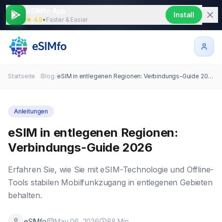
eSIMfo App
Install
★ 4.9
•
Faster & Easier
Startseite
/
Blog
/
eSIM in entlegenen Regionen: Verbindungs-Guide 2026
Anleitungen
eSIM in entlegenen Regionen:
Verbindungs-Guide 2026
Erfahren Sie, wie Sie mit eSIM-Technologie und Offline-
Tools stabilen Mobilfunkzugang in entlegenen Gebieten
behalten.
eSIMfo
May 06, 2026
88
Min.