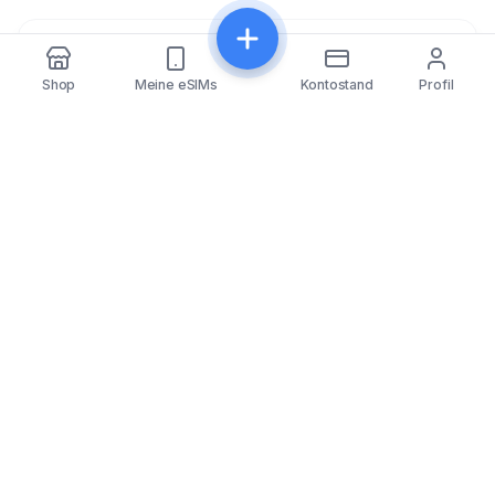
Teilen
Shop
Meine eSIMs
Kontostand
Profil
eSIMfo
eSIMfo bietet günstige eSIMs für über 202 Länder
weltweit – für nahtlose und vernetzte Reisen.