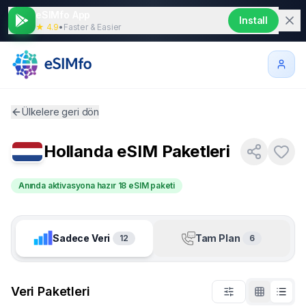
eSIMfo App
Install
★ 4.9
•
Faster & Easier
Ülkelere geri dön
Hollanda
eSIM Paketleri
Anında aktivasyona hazır 18 eSIM paketi
Sadece Veri
Tam Plan
12
6
Veri Paketleri