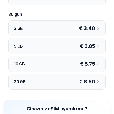
30
gün
€
3.40
3 GB
€
3.85
5 GB
€
5.75
10 GB
€
8.50
20 GB
Cihazınız eSIM uyumlu mu?