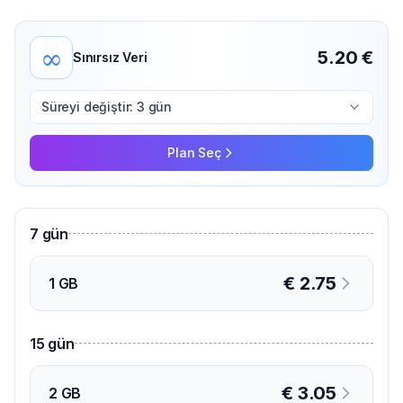
∞
5.20
€
Sınırsız Veri
Süreyi değiştir: 3 gün
Plan Seç
7
gün
€
2.75
1 GB
15
gün
€
3.05
2 GB