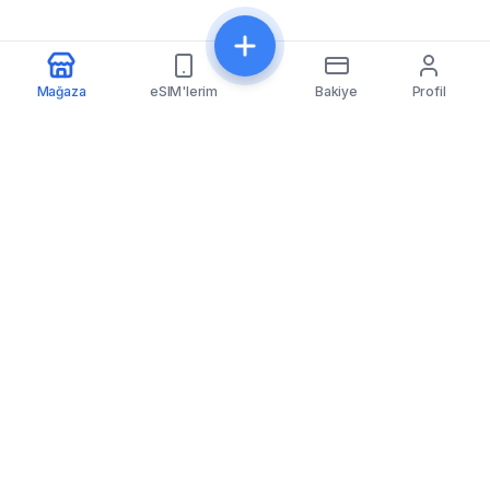
Mağaza
eSIM'lerim
Bakiye
Profil
eSIMfo
eSIMfo, 202’den fazla ülkede uygun fiyatlı eSIM
kartlarına erişim sağlayarak seyahat deneyiminizi
sorunsuz ve bağlantılı hale getirir.