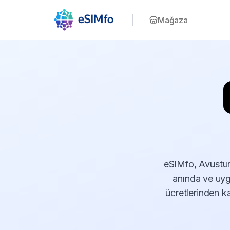
Mağaza
eSIMfo, Avustury
anında ve uyg
ücretlerinden k