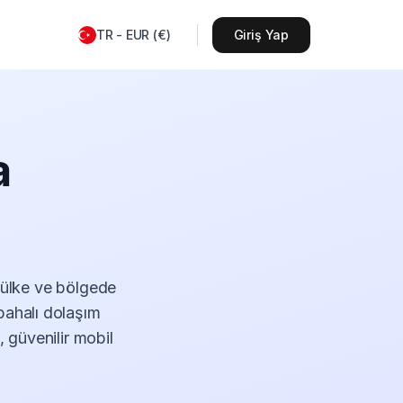
TR
-
EUR
(
€
)
Giriş Yap
a
a ülke ve bölgede
pahalı dolaşım
 güvenilir mobil