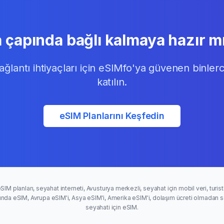
 çapında bağlı kalmaya hazır mı
ağlantı ihtiyaçları için eSIMfo'ya güvenen binler
katılın.
eSIM Planlarını Keşfedin
eSIM planları, seyahat interneti, Avusturya merkezli, seyahat için mobil veri, turistl
ında eSIM, Avrupa eSIM'i, Asya eSIM'i, Amerika eSIM'i, dolaşım ücreti olmadan sey
seyahati için eSIM.