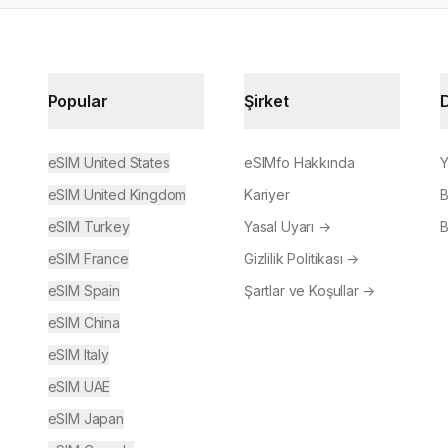
Popular
Şirket
eSIM United States
eSIMfo Hakkında
Y
eSIM United Kingdom
Kariyer
B
eSIM Turkey
Yasal Uyarı
→
B
eSIM France
Gizlilik Politikası
→
eSIM Spain
Şartlar ve Koşullar
→
eSIM China
eSIM Italy
eSIM UAE
eSIM Japan