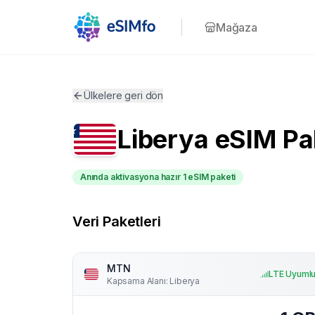
Mağaza
Ülkelere geri dön
Liberya
eSIM Pak
Anında aktivasyona hazır 1 eSIM paketi
Veri Paketleri
MTN
LTE Uyuml
Kapsama Alanı
:
Liberya