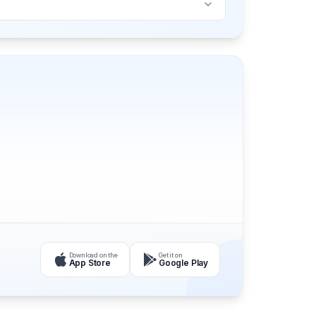
Download on the
Get it on
App Store
Google Play