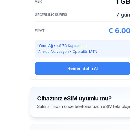
1 G
VERI
7
gü
GEÇERLİLİK SÜRESİ
€
6.0
FIYAT
Yerel Ağ
•
4G/5G Kapsaması
Anında Aktivasyon
•
Operatör:
MTN
Hemen Satın Al
Cihazınız eSIM uyumlu mu?
Satın almadan önce telefonunuzun eSIM teknolojis