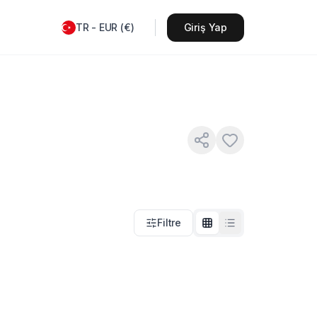
TR
-
EUR
(
€
)
Giriş Yap
Filtre