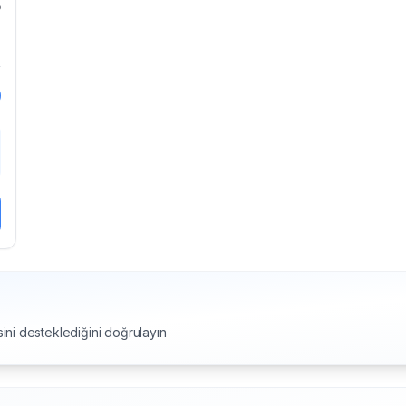
B
n
0
ini desteklediğini doğrulayın