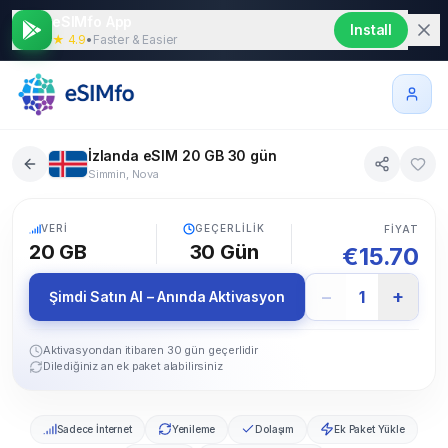
eSIMfo App
Install
★ 4.9
•
Faster & Easier
İzlanda eSIM 20 GB 30 gün
Simmin, Nova
5G
VERI
GEÇERLILIK
FIYAT
20 GB
30
Gün
€
15.70
−
+
1
Şimdi Satın Al – Anında Aktivasyon
Aktivasyondan itibaren 30 gün geçerlidir
Dilediğiniz an ek paket alabilirsiniz
Sadece İnternet
Yenileme
Dolaşım
Ek Paket Yükle