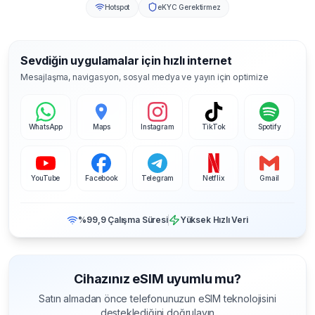
Hotspot
eKYC Gerektirmez
Sevdiğin uygulamalar için hızlı internet
Mesajlaşma, navigasyon, sosyal medya ve yayın için optimize
WhatsApp
Maps
Instagram
TikTok
Spotify
YouTube
Facebook
Telegram
Netflix
Gmail
%99,9 Çalışma Süresi
Yüksek Hızlı Veri
Cihazınız eSIM uyumlu mu?
Satın almadan önce telefonunuzun eSIM teknolojisini
desteklediğini doğrulayın