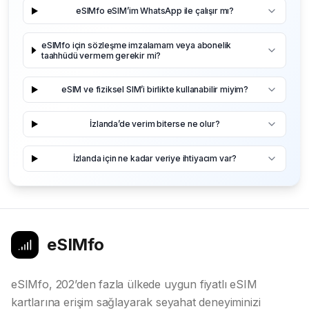
eSIMfo eSIM’im WhatsApp ile çalışır mı?
eSIMfo için sözleşme imzalamam veya abonelik
taahhüdü vermem gerekir mi?
eSIM ve fiziksel SIM’i birlikte kullanabilir miyim?
İzlanda’de verim biterse ne olur?
İzlanda için ne kadar veriye ihtiyacım var?
eSIMfo
eSIMfo, 202’den fazla ülkede uygun fiyatlı eSIM
kartlarına erişim sağlayarak seyahat deneyiminizi