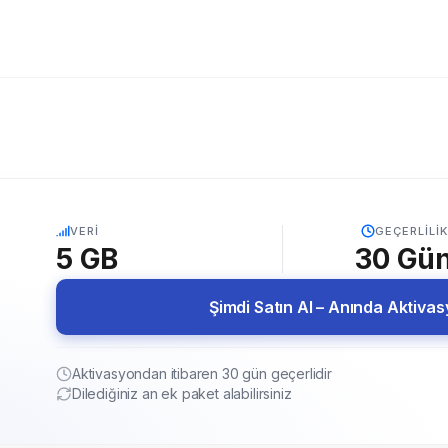
5G
VERI
GEÇERLILIK
5 GB
30
Gü
Şimdi Satın Al – Anında Aktiva
Aktivasyondan itibaren 30 gün geçerlidir
Dilediğiniz an ek paket alabilirsiniz