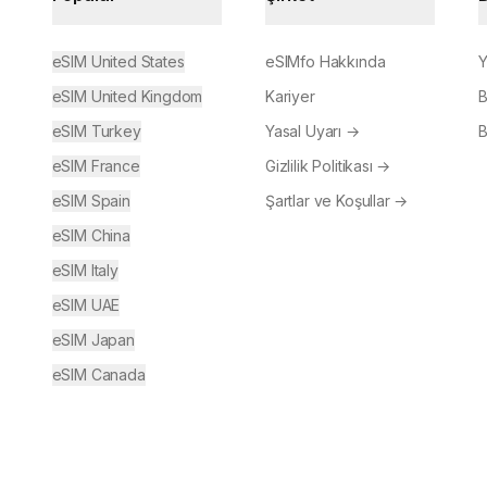
eSIM United States
eSIMfo Hakkında
Y
eSIM United Kingdom
Kariyer
B
eSIM Turkey
Yasal Uyarı
→
B
eSIM France
Gizlilik Politikası
→
eSIM Spain
Şartlar ve Koşullar
→
eSIM China
eSIM Italy
eSIM UAE
eSIM Japan
eSIM Canada