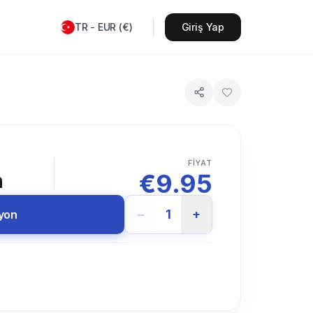
TR
-
EUR
(
€
)
Giriş Yap
FIYAT
€
9.95
n
−
1
+
syon