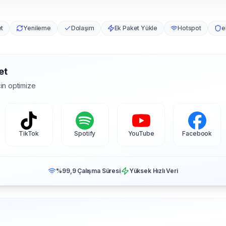
et
Yenileme
Dolaşım
Ek Paket Yükle
Hotspot
e
et
in optimize
TikTok
Spotify
YouTube
Facebook
%99,9 Çalışma Süresi
Yüksek Hızlı Veri