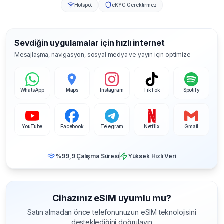
Hotspot
eKYC Gerektirmez
Sevdiğin uygulamalar için hızlı internet
Mesajlaşma, navigasyon, sosyal medya ve yayın için optimize
WhatsApp
Maps
Instagram
TikTok
Spotify
YouTube
Facebook
Telegram
Netflix
Gmail
%99,9 Çalışma Süresi
Yüksek Hızlı Veri
Cihazınız eSIM uyumlu mu?
Satın almadan önce telefonunuzun eSIM teknolojisini
desteklediğini doğrulayın