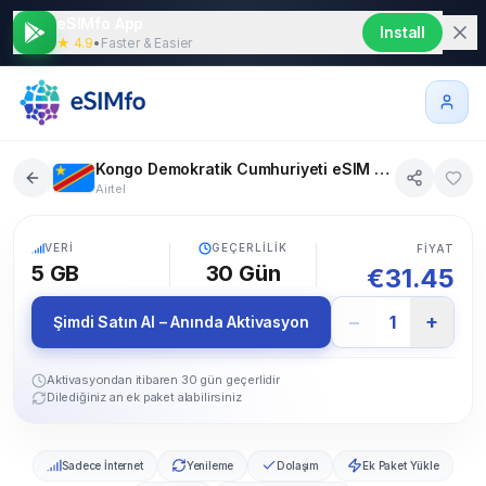
eSIMfo App
Install
★ 4.9
•
Faster & Easier
Kongo Demokratik Cumhuriyeti eSIM 5 GB 30 gün
Airtel
5G
VERI
GEÇERLILIK
FIYAT
5 GB
30
Gün
€
31.45
−
+
1
Şimdi Satın Al – Anında Aktivasyon
Aktivasyondan itibaren 30 gün geçerlidir
Dilediğiniz an ek paket alabilirsiniz
Sadece İnternet
Yenileme
Dolaşım
Ek Paket Yükle