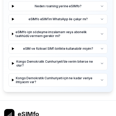
Neden roaming yerine eSIMfo?
eSIMfo eSIM’im WhatsApp ile çalışır mı?
eSIMfo için sözleşme imzalamam veya abonelik
taahhüdü vermem gerekir mi?
eSIM ve fiziksel SIM’i birlikte kullanabilir miyim?
Kongo Demokratik Cumhuriyeti’de verim biterse ne
olur?
Kongo Demokratik Cumhuriyeti için ne kadar veriye
ihtiyacım var?
eSIMfo