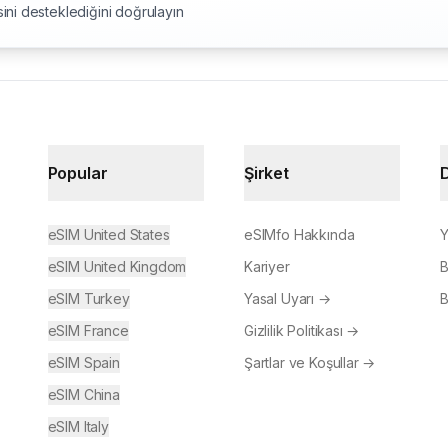
ini desteklediğini doğrulayın
Popular
Şirket
eSIM United States
eSIMfo Hakkında
Y
eSIM United Kingdom
Kariyer
B
eSIM Turkey
Yasal Uyarı
→
B
eSIM France
Gizlilik Politikası
→
eSIM Spain
Şartlar ve Koşullar
→
eSIM China
eSIM Italy