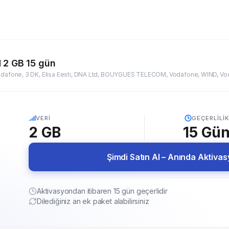
M 2 GB 15 gün
5G
VERI
GEÇERLILIK
2 GB
15
Gü
Şimdi Satın Al – Anında Aktiva
Aktivasyondan itibaren 15 gün geçerlidir
Dilediğiniz an ek paket alabilirsiniz