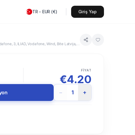
TR
-
EUR
(
€
)
Giriş Yap
Drei, BASE, Vivacom, TM HR, PrimeTel PLC, Vodafone, 3 DK, Elisa Eesti, DNA Ltd, BOUYGUES TELECOM, Vodafone, WIND, Vodafone, 3, ILIAD, Vodafone, Wind, Bite Latvija, TELE2, Orange, Melita Mobile, KPN, P4, NOS, Vodafone, MEO, Orange, Orange, O2 - SK, T-2, Orange, Telenor SE, 3 United Kingdom
FIYAT
€
4.20
n
−
1
+
syon