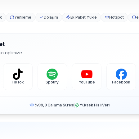
et
Yenileme
Dolaşım
Ek Paket Yükle
Hotspot
e
et
in optimize
TikTok
Spotify
YouTube
Facebook
%99,9 Çalışma Süresi
Yüksek Hızlı Veri