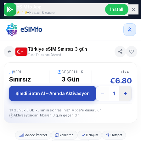
eSIMfo App
Install
★ 4.9
•
Faster & Easier
Türkiye eSIM Sınırsız 3 gün
Turk Telekom (Avea)
5G
VERI
GEÇERLILIK
FIYAT
Sınırsız
3
Gün
€
6.80
−
+
1
Şimdi Satın Al – Anında Aktivasyon
Günlük 3 GB kullanım sonrası hız 1 Mbps'e düşürülür.
Aktivasyondan itibaren 3 gün geçerlidir
Sadece İnternet
Yenileme
Dolaşım
Hotspot