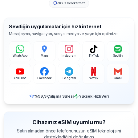
eKYC Gerektirmez
Sevdiğin uygulamalar için hızlı internet
Mesajlaşma, navigasyon, sosyal medya ve yayın için optimize
WhatsApp
Maps
Instagram
TikTok
Spotify
YouTube
Facebook
Telegram
Netflix
Gmail
%99,9 Çalışma Süresi
Yüksek Hızlı Veri
Cihazınız eSIM uyumlu mu?
Satın almadan önce telefonunuzun eSIM teknolojisini
desteklediğini doğrulayın