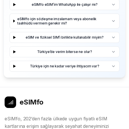
eSIMfo eSIM’im WhatsApp ile çalışır mı?
eSIMfo için sözleşme imzalamam veya abonelik
taahhüdü vermem gerekir mi?
eSIM ve fiziksel SIM’i birlikte kullanabilir miyim?
Türkiye’de verim biterse ne olur?
Türkiye için ne kadar veriye ihtiyacım var?
eSIMfo
eSIMfo, 202’den fazla ülkede uygun fiyatlı eSIM
kartlarına erişim sağlayarak seyahat deneyiminizi