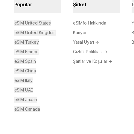
Popular
Şirket
eSIM United States
eSIMfo Hakkında
Y
eSIM United Kingdom
Kariyer
B
eSIM Turkey
Yasal Uyarı
→
B
eSIM France
Gizlilik Politikası
→
eSIM Spain
Şartlar ve Koşullar
→
eSIM China
eSIM Italy
eSIM UAE
eSIM Japan
eSIM Canada