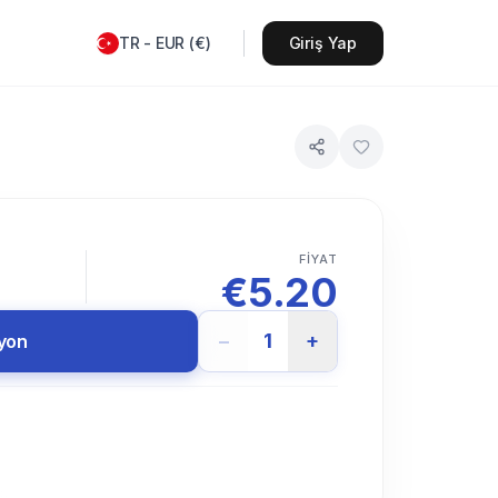
TR
-
EUR
(
€
)
Giriş Yap
FIYAT
€
5.20
−
1
+
syon