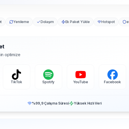
et
Yenileme
Dolaşım
Ek Paket Yükle
Hotspot
e
et
in optimize
TikTok
Spotify
YouTube
Facebook
%99,9 Çalışma Süresi
Yüksek Hızlı Veri