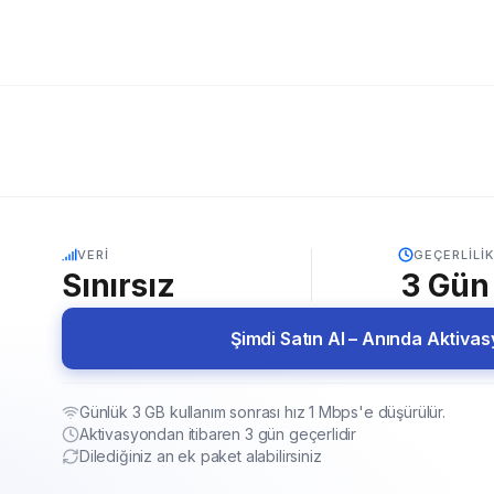
5G
VERI
GEÇERLILIK
Sınırsız
3
Gün
Şimdi Satın Al – Anında Aktiva
Günlük 3 GB kullanım sonrası hız 1 Mbps'e düşürülür.
Aktivasyondan itibaren 3 gün geçerlidir
Dilediğiniz an ek paket alabilirsiniz