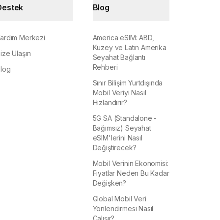
Destek
Blog
ardım Merkezi
America eSIM: ABD,
Kuzey ve Latin Amerika
ize Ulaşın
Seyahat Bağlantı
Rehberi
log
Sınır Bilişim Yurtdışında
Mobil Veriyi Nasıl
Hızlandırır?
5G SA (Standalone -
Bağımsız) Seyahat
eSIM'lerini Nasıl
Değiştirecek?
Mobil Verinin Ekonomisi:
Fiyatlar Neden Bu Kadar
Değişken?
Global Mobil Veri
Yönlendirmesi Nasıl
Çalışır?