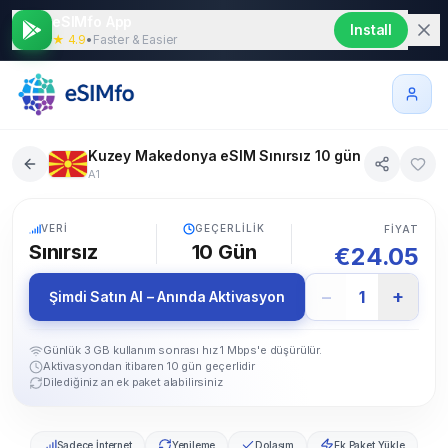
eSIMfo App
Install
★ 4.9
•
Faster & Easier
Kuzey Makedonya eSIM Sınırsız 10 gün
A1
5G
VERI
GEÇERLILIK
FIYAT
Sınırsız
10
Gün
€
24.05
−
+
1
Şimdi Satın Al – Anında Aktivasyon
Günlük 3 GB kullanım sonrası hız 1 Mbps'e düşürülür.
Aktivasyondan itibaren 10 gün geçerlidir
Dilediğiniz an ek paket alabilirsiniz
Sadece İnternet
Yenileme
Dolaşım
Ek Paket Yükle