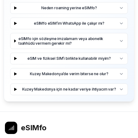
Neden roaming yerine eSIMfo?
eSIMfo eSIM’im WhatsApp ile çalışır mı?
eSIMfo için sözleşme imzalamam veya abonelik
taahhüdü vermem gerekir mi?
eSIM ve fiziksel SIM’i birlikte kullanabilir miyim?
Kuzey Makedonya’de verim biterse ne olur?
Kuzey Makedonya için ne kadar veriye ihtiyacım var?
eSIMfo