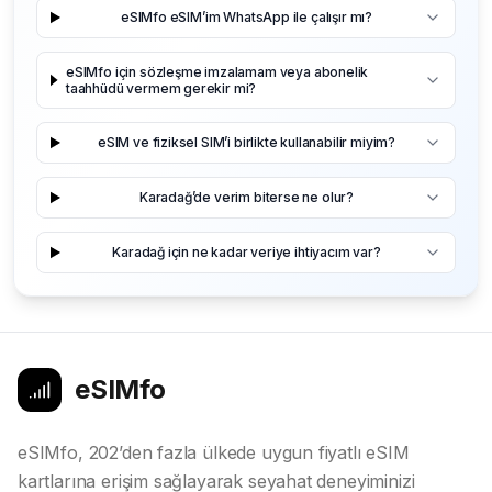
eSIMfo eSIM’im WhatsApp ile çalışır mı?
eSIMfo için sözleşme imzalamam veya abonelik
taahhüdü vermem gerekir mi?
eSIM ve fiziksel SIM’i birlikte kullanabilir miyim?
Karadağ’de verim biterse ne olur?
Karadağ için ne kadar veriye ihtiyacım var?
eSIMfo
eSIMfo, 202’den fazla ülkede uygun fiyatlı eSIM
kartlarına erişim sağlayarak seyahat deneyiminizi