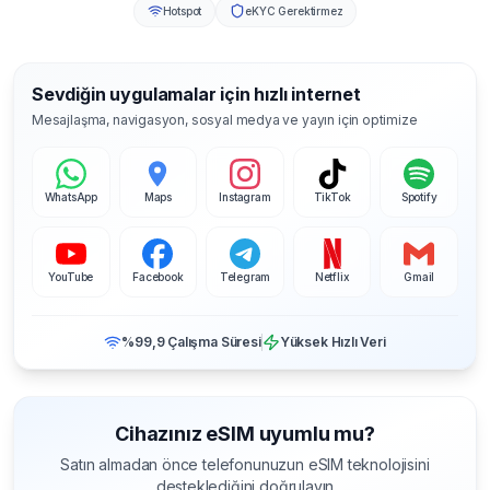
Hotspot
eKYC Gerektirmez
Sevdiğin uygulamalar için hızlı internet
Mesajlaşma, navigasyon, sosyal medya ve yayın için optimize
WhatsApp
Maps
Instagram
TikTok
Spotify
YouTube
Facebook
Telegram
Netflix
Gmail
%99,9 Çalışma Süresi
Yüksek Hızlı Veri
Cihazınız eSIM uyumlu mu?
Satın almadan önce telefonunuzun eSIM teknolojisini
desteklediğini doğrulayın