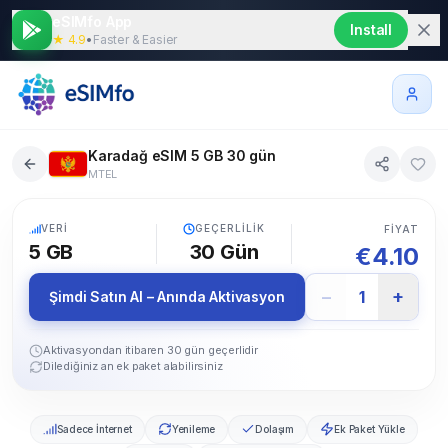
eSIMfo App
Install
★ 4.9
•
Faster & Easier
Karadağ eSIM 5 GB 30 gün
MTEL
5G
VERI
GEÇERLILIK
FIYAT
5 GB
30
Gün
€
4.10
−
+
1
Şimdi Satın Al – Anında Aktivasyon
Aktivasyondan itibaren 30 gün geçerlidir
Dilediğiniz an ek paket alabilirsiniz
Sadece İnternet
Yenileme
Dolaşım
Ek Paket Yükle