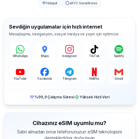
Hotspot
eKYC Gerektirmez
Sevdiğin uygulamalar için hızlı internet
Mesajlaşma, navigasyon, sosyal medya ve yayın için optimize
WhatsApp
Maps
Instagram
TikTok
Spotify
YouTube
Facebook
Telegram
Netflix
Gmail
%99,9 Çalışma Süresi
Yüksek Hızlı Veri
Cihazınız eSIM uyumlu mu?
Satın almadan önce telefonunuzun eSIM teknolojisini
desteklediğini doğrulayın