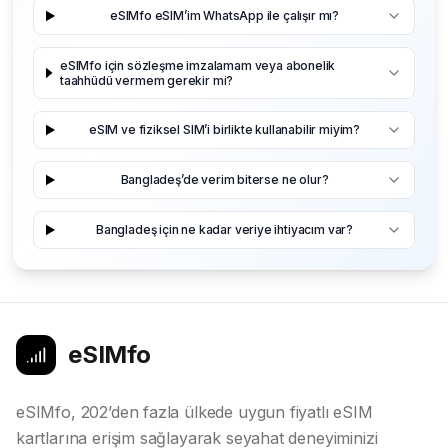
eSIMfo eSIM’im WhatsApp ile çalışır mı?
eSIMfo için sözleşme imzalamam veya abonelik
taahhüdü vermem gerekir mi?
eSIM ve fiziksel SIM’i birlikte kullanabilir miyim?
Bangladeş’de verim biterse ne olur?
Bangladeş için ne kadar veriye ihtiyacım var?
eSIMfo
eSIMfo, 202’den fazla ülkede uygun fiyatlı eSIM
kartlarına erişim sağlayarak seyahat deneyiminizi