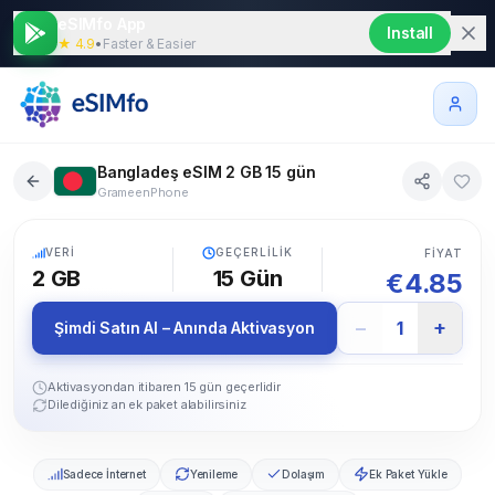
eSIMfo App
Install
★ 4.9
•
Faster & Easier
Bangladeş eSIM 2 GB 15 gün
GrameenPhone
5G
VERI
GEÇERLILIK
FIYAT
2 GB
15
Gün
€
4.85
−
+
1
Şimdi Satın Al – Anında Aktivasyon
Aktivasyondan itibaren 15 gün geçerlidir
Dilediğiniz an ek paket alabilirsiniz
Sadece İnternet
Yenileme
Dolaşım
Ek Paket Yükle