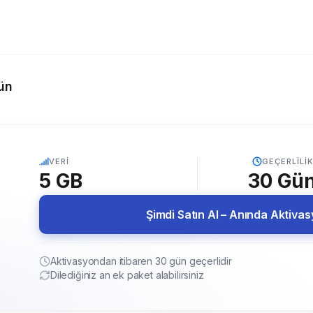
ün
5G
VERI
GEÇERLILIK
5 GB
30
Gü
Şimdi Satın Al – Anında Aktiva
Aktivasyondan itibaren 30 gün geçerlidir
Dilediğiniz an ek paket alabilirsiniz