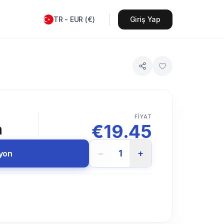
TR
-
EUR
(
€
)
Giriş Yap
FIYAT
€
19.45
n
−
1
+
syon