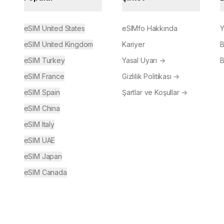
eSIM United States
eSIMfo Hakkında
Y
eSIM United Kingdom
Kariyer
B
eSIM Turkey
Yasal Uyarı
→
B
eSIM France
Gizlilik Politikası
→
eSIM Spain
Şartlar ve Koşullar
→
eSIM China
eSIM Italy
eSIM UAE
eSIM Japan
eSIM Canada