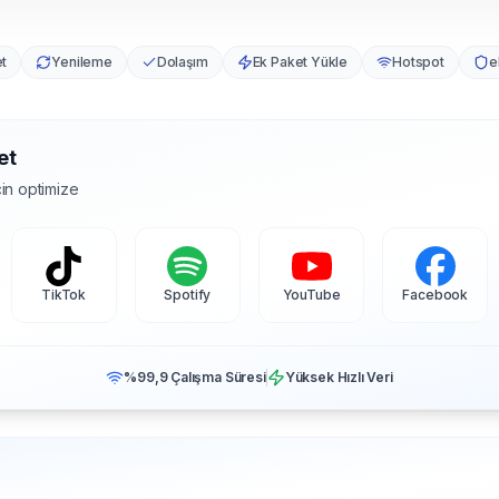
et
Yenileme
Dolaşım
Ek Paket Yükle
Hotspot
e
et
in optimize
TikTok
Spotify
YouTube
Facebook
%99,9 Çalışma Süresi
Yüksek Hızlı Veri