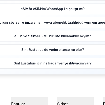
eSIMfo eSIM’im WhatsApp ile çalışır mı?
o için sözleşme imzalamam veya abonelik taahhüdü vermem gerek
eSIM ve fiziksel SIM’i birlikte kullanabilir miyim?
Sint Eustatius’de verim biterse ne olur?
Sint Eustatius için ne kadar veriye ihtiyacım var?
Popular
Şirket