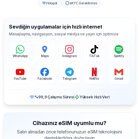
Hotspot
eKYC Gerektirmez
Sevdiğin uygulamalar için hızlı internet
Mesajlaşma, navigasyon, sosyal medya ve yayın için optimize
WhatsApp
Maps
Instagram
TikTok
Spotify
YouTube
Facebook
Telegram
Netflix
Gmail
%99,9 Çalışma Süresi
Yüksek Hızlı Veri
Cihazınız eSIM uyumlu mu?
Satın almadan önce telefonunuzun eSIM teknolojisini
desteklediğini doğrulayın