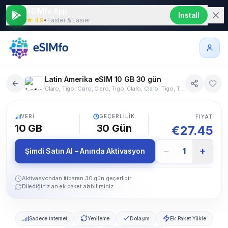
eSIMfo App
Install
★ 4.9
•
Faster & Easier
Latin Amerika eSIM 10 GB 30 gün
Claro, Tigo, Claro, Claro, Tigo, Claro, Claro, Tigo, Tigo, Claro, Telcel, Claro, Claro, Claro, Claro, Claro, Digitel
17+ Ülke
5G
VERI
GEÇERLILIK
FIYAT
10 GB
30
Gün
€
27.45
−
+
1
Şimdi Satın Al – Anında Aktivasyon
Aktivasyondan itibaren 30 gün geçerlidir
Dilediğiniz an ek paket alabilirsiniz
Sadece İnternet
Yenileme
Dolaşım
Ek Paket Yükle