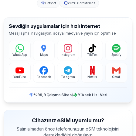
Hotspot
eKYC Gerektirmez
Sevdiğin uygulamalar için hızlı internet
Mesajlaşma, navigasyon, sosyal medya ve yayın için optimize
WhatsApp
Maps
Instagram
TikTok
Spotify
YouTube
Facebook
Telegram
Netflix
Gmail
%99,9 Çalışma Süresi
Yüksek Hızlı Veri
Cihazınız eSIM uyumlu mu?
Satın almadan önce telefonunuzun eSIM teknolojisini
desteklediğini doğrulayın