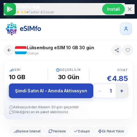
eSIMfo App
Install
★ 4.9
•
Faster & Easier
Lüksemburg eSIM 10 GB 30 gün
Orange
5G
VERI
GEÇERLILIK
FIYAT
10 GB
30
Gün
€
4.85
−
+
1
Şimdi Satın Al – Anında Aktivasyon
Aktivasyondan itibaren 30 gün geçerlidir
Dilediğiniz an ek paket alabilirsiniz
Sadece İnternet
Yenileme
Dolaşım
Ek Paket Yükle