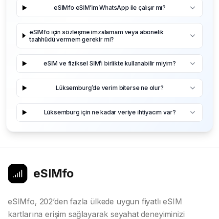
eSIMfo eSIM’im WhatsApp ile çalışır mı?
eSIMfo için sözleşme imzalamam veya abonelik
taahhüdü vermem gerekir mi?
eSIM ve fiziksel SIM’i birlikte kullanabilir miyim?
Lüksemburg’de verim biterse ne olur?
Lüksemburg için ne kadar veriye ihtiyacım var?
eSIMfo
eSIMfo, 202’den fazla ülkede uygun fiyatlı eSIM
kartlarına erişim sağlayarak seyahat deneyiminizi