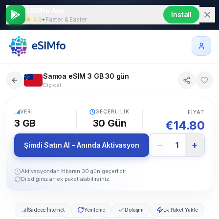
eSIMfo App
Install
★ 4.9
•
Faster & Easier
Samoa eSIM 3 GB 30 gün
Digicel
5G
VERI
GEÇERLILIK
FIYAT
3 GB
30
Gün
€
14.80
−
+
1
Şimdi Satın Al – Anında Aktivasyon
Aktivasyondan itibaren 30 gün geçerlidir
Dilediğiniz an ek paket alabilirsiniz
Sadece İnternet
Yenileme
Dolaşım
Ek Paket Yükle