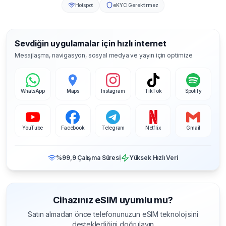
Hotspot
eKYC Gerektirmez
Sevdiğin uygulamalar için hızlı internet
Mesajlaşma, navigasyon, sosyal medya ve yayın için optimize
WhatsApp
Maps
Instagram
TikTok
Spotify
YouTube
Facebook
Telegram
Netflix
Gmail
%99,9 Çalışma Süresi
Yüksek Hızlı Veri
Cihazınız eSIM uyumlu mu?
Satın almadan önce telefonunuzun eSIM teknolojisini
desteklediğini doğrulayın