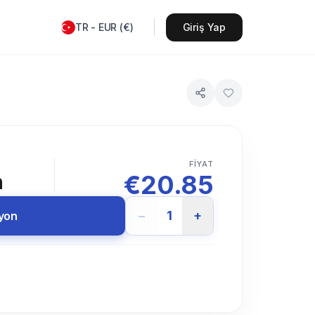
TR
-
EUR
(
€
)
Giriş Yap
FIYAT
€
20.85
n
−
1
+
syon