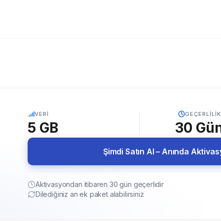
5G
VERI
GEÇERLILIK
5 GB
30
Gü
Şimdi Satın Al – Anında Aktiva
Aktivasyondan itibaren 30 gün geçerlidir
Dilediğiniz an ek paket alabilirsiniz