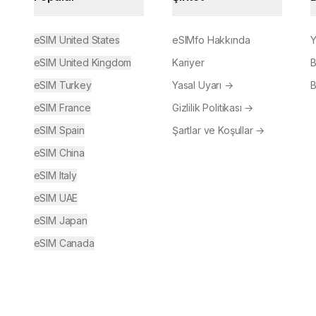
eSIM United States
eSIMfo Hakkında
Y
eSIM United Kingdom
Kariyer
B
eSIM Turkey
Yasal Uyarı
→
B
eSIM France
Gizlilik Politikası
→
eSIM Spain
Şartlar ve Koşullar
→
eSIM China
eSIM Italy
eSIM UAE
eSIM Japan
eSIM Canada