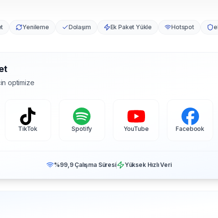
et
Yenileme
Dolaşım
Ek Paket Yükle
Hotspot
e
et
in optimize
TikTok
Spotify
YouTube
Facebook
%99,9 Çalışma Süresi
Yüksek Hızlı Veri