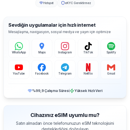
Hotspot
eKYC Gerektirmez
Sevdiğin uygulamalar için hızlı internet
Mesajlaşma, navigasyon, sosyal medya ve yayın için optimize
WhatsApp
Maps
Instagram
TikTok
Spotify
YouTube
Facebook
Telegram
Netflix
Gmail
%99,9 Çalışma Süresi
Yüksek Hızlı Veri
Cihazınız eSIM uyumlu mu?
Satın almadan önce telefonunuzun eSIM teknolojisini
desteklediğini doğrulayın