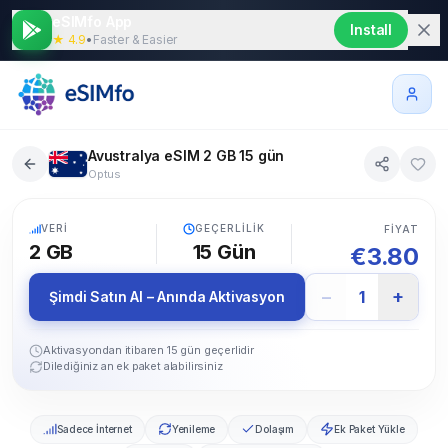
eSIMfo App
Install
★ 4.9
•
Faster & Easier
Avustralya eSIM 2 GB 15 gün
Optus
5G
VERI
GEÇERLILIK
FIYAT
2 GB
15
Gün
€
3.80
−
+
1
Şimdi Satın Al – Anında Aktivasyon
Aktivasyondan itibaren 15 gün geçerlidir
Dilediğiniz an ek paket alabilirsiniz
Sadece İnternet
Yenileme
Dolaşım
Ek Paket Yükle