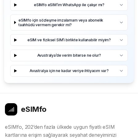
eSIMfo eSIM’im WhatsApp ile çalışır mı?
eSIMfo için sözleşme imzalamam veya abonelik
taahhüdü vermem gerekir mi?
eSIM ve fiziksel SIM’i birlikte kullanabilir miyim?
Avustralya’de verim biterse ne olur?
Avustralya için ne kadar veriye ihtiyacım var?
eSIMfo
eSIMfo, 202’den fazla ülkede uygun fiyatlı eSIM
kartlarına erişim sağlayarak seyahat deneyiminizi