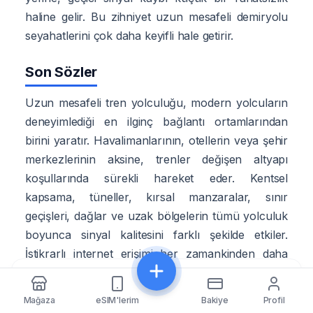
haline gelir. Bu zihniyet uzun mesafeli demiryolu
seyahatlerini çok daha keyifli hale getirir.
Son Sözler
Uzun mesafeli tren yolculuğu, modern yolcuların
deneyimlediği en ilginç bağlantı ortamlarından
birini yaratır. Havalimanlarının, otellerin veya şehir
merkezlerinin aksine, trenler değişen altyapı
koşullarında sürekli hareket eder. Kentsel
kapsama, tüneller, kırsal manzaralar, sınır
geçişleri, dağlar ve uzak bölgelerin tümü yolculuk
boyunca sinyal kalitesini farklı şekilde etkiler.
İstikrarlı internet erişimi her zamankinden daha
fazla önem taşıyor çünkü yolcular artık hareket
Paylaş
halindeyken sürekli çalışıyor, iletişim kuruyor, yön
Mağaza
eSIM'lerim
Bakiye
Profil
buluyor, akış gerçekleştiriyor ve dijital görevleri