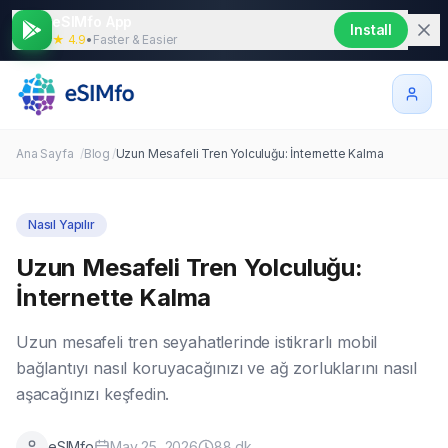
eSIMfo App
Install
★ 4.9
•
Faster & Easier
Ana Sayfa
/
Blog
/
Uzun Mesafeli Tren Yolculuğu: İnternette Kalma
Nasıl Yapılır
Uzun Mesafeli Tren Yolculuğu:
İnternette Kalma
Uzun mesafeli tren seyahatlerinde istikrarlı mobil
bağlantıyı nasıl koruyacağınızı ve ağ zorluklarını nasıl
aşacağınızı keşfedin.
eSIMfo
May 25, 2026
88
dk