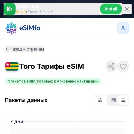
eSIMfo App
Install
★ 4.9
•
Faster & Easier
Назад к странам
Того
Тарифы eSIM
1 пакетов eSIM, готовых к мгновенной активации
Пакеты данных
7
дни