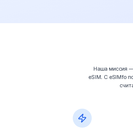
Наша миссия —
eSIM. С eSIMfo п
счит