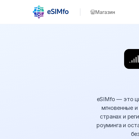
Магазин
eSIMfo — это ц
мгновенные и
странах и ре
роуминга и ост
бе