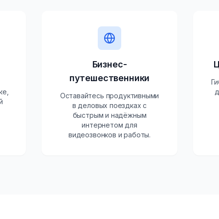
Бизнес-
Ц
путешественники
Ги
ке,
д
Оставайтесь продуктивными
й
в деловых поездках с
,
быстрым и надёжным
интернетом для
видеозвонков и работы.