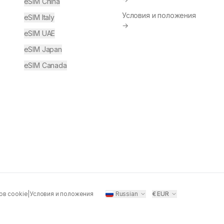
eSIM China
Условия и положения
eSIM Italy
→
eSIM UAE
eSIM Japan
eSIM Canada
ов cookie
|
Условия и положения
Russian
€
EUR