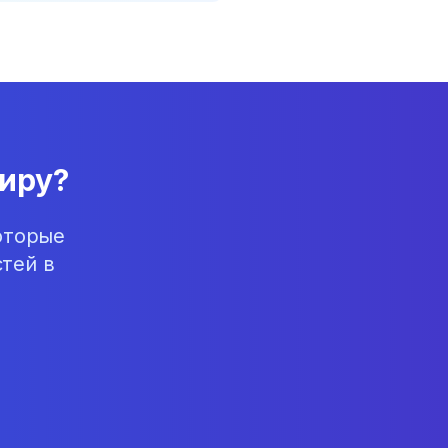
иру?
оторые
тей в