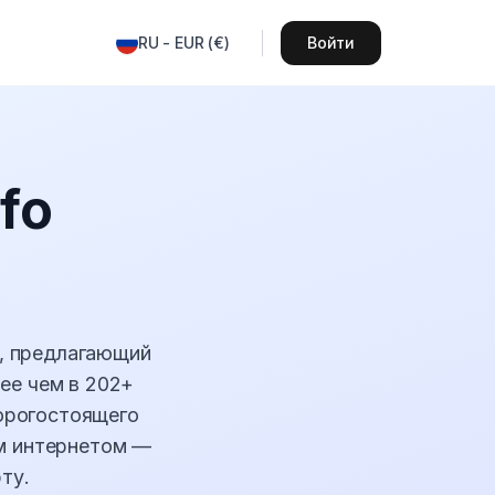
RU
-
EUR
(
€
)
Войти
fo
и, предлагающий
ее чем в 202+
орогостоящего
ым интернетом —
ту.