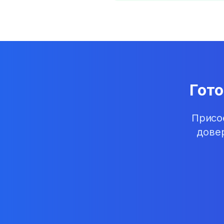
Гот
Присо
дове