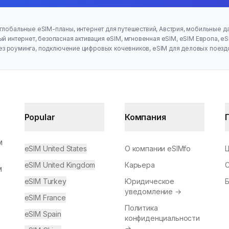
глобальные eSIM-планы, интернет для путешествий, Австрия, мобильные д
 интернет, безопасная активация eSIM, мгновенная eSIM, eSIM Европа, eS
ез роуминга, подключение цифровых кочевников, eSIM для деловых поезд
Popular
Компания
м
eSIM United States
О компании eSIMfo
eSIM United Kingdom
Карьера
м
eSIM Turkey
Юридическое
уведомление
→
eSIM France
Политика
eSIM Spain
конфиденциальности
→