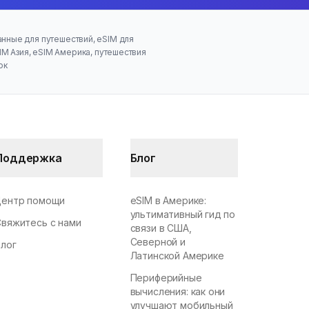
анные для путешествий, eSIM для
IM Азия, eSIM Америка, путешествия
ок
Поддержка
Блог
Центр помощи
eSIM в Америке:
ультимативный гид по
Свяжитесь с нами
связи в США,
Северной и
Блог
Латинской Америке
Периферийные
вычисления: как они
улучшают мобильный