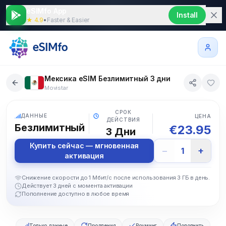
eSIMfo App
Install
★ 4.9
•
Faster & Easier
Мексика eSIM Безлимитный 3 дни
Movistar
5G
СРОК
ДАННЫЕ
ЦЕНА
ДЕЙСТВИЯ
Безлимитный
€
23.95
3
Дни
Купить сейчас — мгновенная
−
+
1
активация
Снижение скорости до 1 Мбит/с после использования 3 ГБ в день.
Действует 3 дней с момента активации
Пополнение доступно в любое время
Только данные
Продления
Роуминг
Пополнить