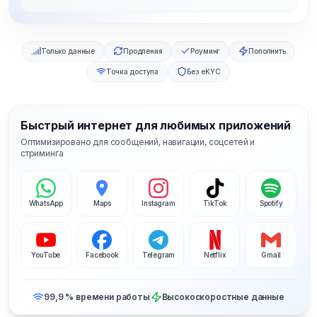
Только данные
Продления
Роуминг
Пополнить
Точка доступа
Без eKYC
Быстрый интернет для любимых приложений
Оптимизировано для сообщений, навигации, соцсетей и
стриминга
WhatsApp
Maps
Instagram
TikTok
Spotify
YouTube
Facebook
Telegram
Netflix
Gmail
99,9 % времени работы
Высокоскоростные данные