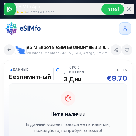
eSIMfo App
Install
★ 4.9
•
Faster & Easier
eSIM Европа eSIM Безлимитный 3 дни
Vodafone, Mobiland STA, A1, H3G, Orange, Proximus, BH Telecom, Eronet, Vivacom, Mobitel A1, Telenor, Telemach/TM, A1 Hrvatska, MTN, Primetel, Vodafone, O2, TDC, Sonofon Denmark, Hi3G Danemark, Telia, Telia, Tele2, DNA, Elisa, BOUYGUES TELECOM, Orange, SFR, Geocell, Vodafone, O2, Gibtelecom, Cosmote, Vodafone, Wind, Telenor, T-Mobile, Sýn hf., Nova ehf., Three Ireland, Meteor, Vodafone, TIM, Vodafone, Wind, Tele2, SIA Bite Mobile, LMT, Telecom Liechtenstein, Bite, Telia, Tele2, Tango SA, Orange, Vodafone, MTEL, KPN, A1 mk, TELENOR, Telia, Play(P4), NOS, Vodafone, Vodafone, Orange, A1, Orange, O2, Telemach, A1, Mobitel, YOIGO, Vodafone, Telenor, 3, Salt, AVEA, Kyivstar, MTS, Telefonica UK, Vodafone, H3G, EE
42+ стран
5G
СРОК
ДАННЫЕ
ЦЕНА
ДЕЙСТВИЯ
Безлимитный
€
9.70
3
Дни
Нет в наличии
В данный момент товара нет в наличии,
пожалуйста, попробуйте позже!