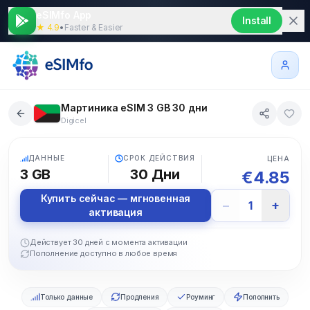
eSIMfo App
Install
★ 4.9
•
Faster & Easier
Мартиника eSIM 3 GB 30 дни
Digicel
5G
ДАННЫЕ
СРОК ДЕЙСТВИЯ
ЦЕНА
3 GB
30
Дни
€
4.85
Купить сейчас — мгновенная
−
+
1
активация
Действует 30 дней с момента активации
Пополнение доступно в любое время
Только данные
Продления
Роуминг
Пополнить