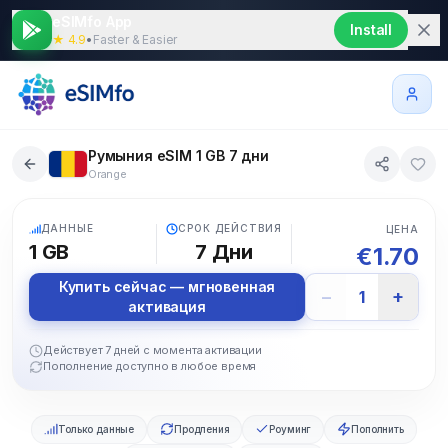
eSIMfo App
Install
★ 4.9
•
Faster & Easier
Румыния eSIM 1 GB 7 дни
Orange
5G
ДАННЫЕ
СРОК ДЕЙСТВИЯ
ЦЕНА
1 GB
7
Дни
€
1.70
Купить сейчас — мгновенная
−
+
1
активация
Действует 7 дней с момента активации
Пополнение доступно в любое время
Только данные
Продления
Роуминг
Пополнить