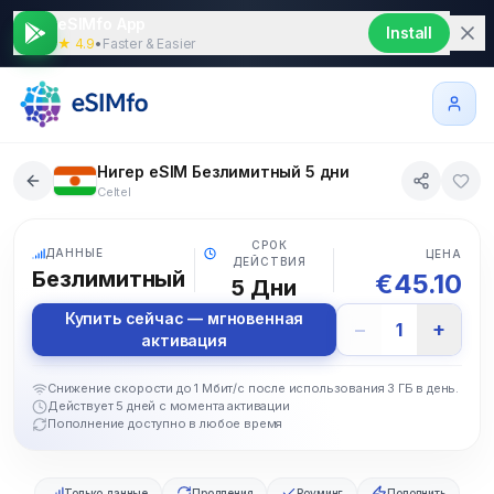
eSIMfo App
Install
★ 4.9
•
Faster & Easier
Нигер eSIM Безлимитный 5 дни
Celtel
5G
СРОК
ДАННЫЕ
ЦЕНА
ДЕЙСТВИЯ
Безлимитный
€
45.10
5
Дни
Купить сейчас — мгновенная
−
+
1
активация
Снижение скорости до 1 Мбит/с после использования 3 ГБ в день.
Действует 5 дней с момента активации
Пополнение доступно в любое время
Только данные
Продления
Роуминг
Пополнить