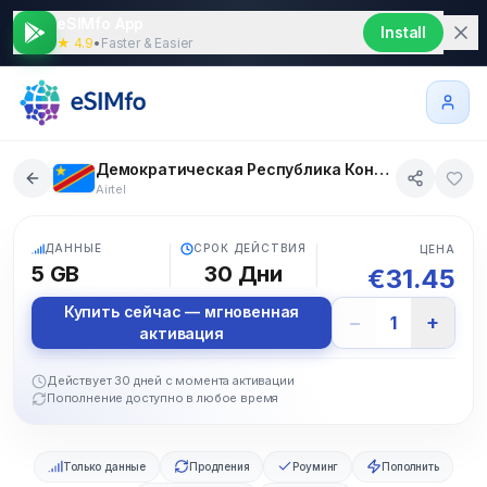
eSIMfo App
Install
★ 4.9
•
Faster & Easier
Демократическая Республика Конго eSIM 5 GB 30 дни
Airtel
5G
ДАННЫЕ
СРОК ДЕЙСТВИЯ
ЦЕНА
5 GB
30
Дни
€
31.45
Купить сейчас — мгновенная
−
+
1
активация
Действует 30 дней с момента активации
Пополнение доступно в любое время
Только данные
Продления
Роуминг
Пополнить