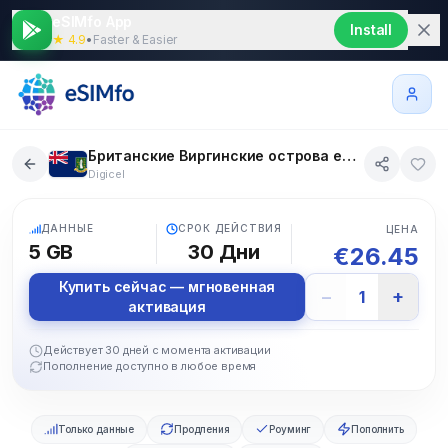
eSIMfo App
Install
★ 4.9
•
Faster & Easier
Британские Виргинские острова eSIM 5 GB 30 дни
Digicel
5G
ДАННЫЕ
СРОК ДЕЙСТВИЯ
ЦЕНА
5 GB
30
Дни
€
26.45
Купить сейчас — мгновенная
−
+
1
активация
Действует 30 дней с момента активации
Пополнение доступно в любое время
Только данные
Продления
Роуминг
Пополнить