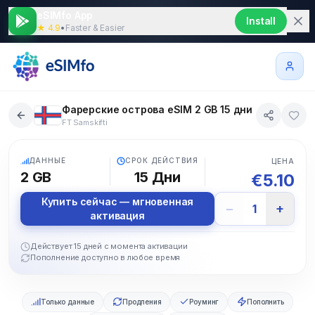
eSIMfo App
Install
★ 4.9
•
Faster & Easier
Фарерские острова eSIM 2 GB 15 дни
FT Samskifti
5G
ДАННЫЕ
СРОК ДЕЙСТВИЯ
ЦЕНА
2 GB
15
Дни
€
5.10
Купить сейчас — мгновенная
−
+
1
активация
Действует 15 дней с момента активации
Пополнение доступно в любое время
Только данные
Продления
Роуминг
Пополнить