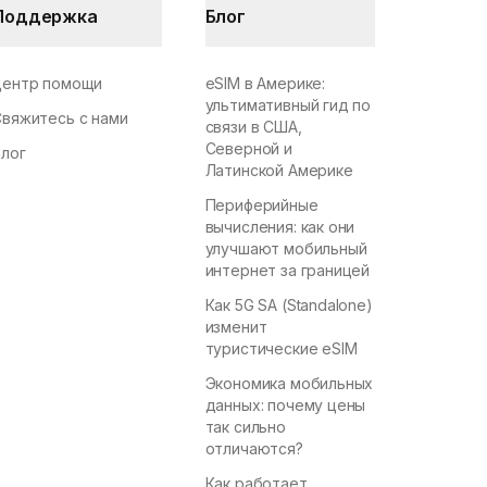
Поддержка
Блог
Центр помощи
eSIM в Америке:
ультимативный гид по
Свяжитесь с нами
связи в США,
Северной и
Блог
Латинской Америке
Периферийные
вычисления: как они
улучшают мобильный
интернет за границей
Как 5G SA (Standalone)
изменит
туристические eSIM
Экономика мобильных
данных: почему цены
так сильно
отличаются?
Как работает