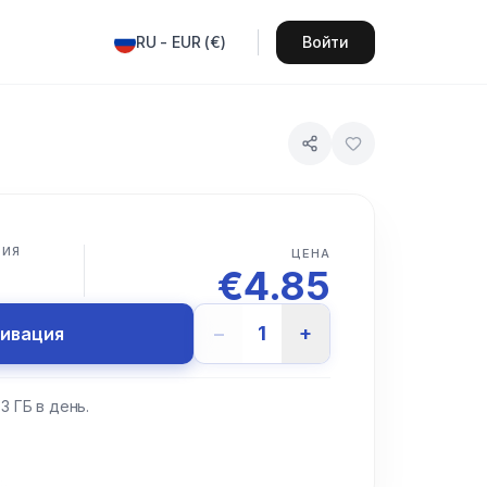
RU
-
EUR
(
€
)
Войти
ВИЯ
ЦЕНА
€
4.85
−
1
+
тивация
3 ГБ в день.