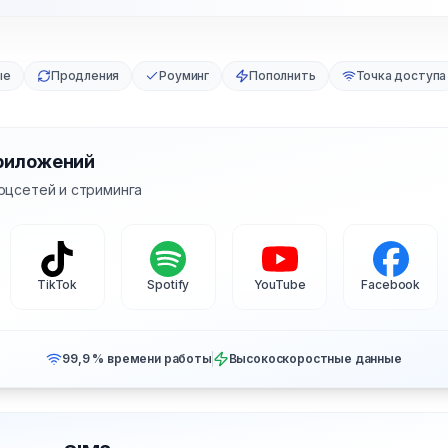
ые
Продления
Роуминг
Пополнить
Точка доступа
риложений
оцсетей и стриминга
TikTok
Spotify
YouTube
Facebook
99,9 % времени работы
Высокоскоростные данные