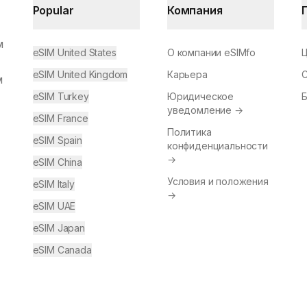
Popular
Компания
м
eSIM United States
О компании eSIMfo
eSIM United Kingdom
Карьера
м
eSIM Turkey
Юридическое
уведомление
→
eSIM France
Политика
eSIM Spain
конфиденциальности
→
eSIM China
Условия и положения
eSIM Italy
→
eSIM UAE
eSIM Japan
eSIM Canada