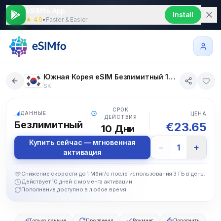
eSIMfo App
Install
★ 4.9
•
Faster & Easier
Южная Корея eSIM Безлимитный 10 дни
SK
5G
СРОК
ДАННЫЕ
ЦЕНА
ДЕЙСТВИЯ
Безлимитный
€
23.65
10
Дни
Купить сейчас — мгновенная
−
+
1
активация
Снижение скорости до 1 Мбит/с после использования 3 ГБ в день.
Действует 10 дней с момента активации
Пополнение доступно в любое время
Только данные
Продления
Роуминг
Пополнить