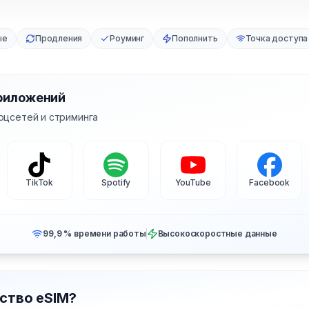
ые
Продления
Роуминг
Пополнить
Точка доступа
риложений
оцсетей и стриминга
TikTok
Spotify
YouTube
Facebook
99,9 % времени работы
Высокоскоростные данные
ство eSIM?