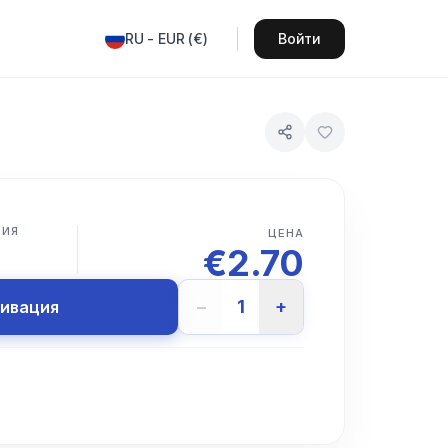
RU
-
EUR
(
€
)
Войти
ВИЯ
ЦЕНА
€
2.70
−
1
+
тивация