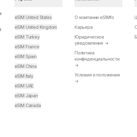
м
eSIM United States
О компании eSIMfo
eSIM United Kingdom
Карьера
м
eSIM Turkey
Юридическое
уведомление
→
eSIM France
Политика
eSIM Spain
конфиденциальности
→
eSIM China
Условия и положения
eSIM Italy
→
eSIM UAE
eSIM Japan
eSIM Canada