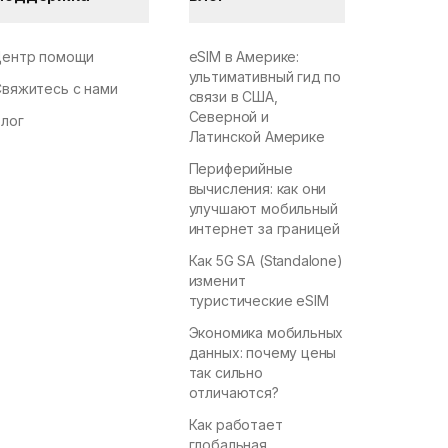
Центр помощи
eSIM в Америке:
ультимативный гид по
Свяжитесь с нами
связи в США,
Северной и
Блог
Латинской Америке
Периферийные
вычисления: как они
улучшают мобильный
интернет за границей
Как 5G SA (Standalone)
изменит
туристические eSIM
Экономика мобильных
данных: почему цены
так сильно
отличаются?
Как работает
глобальная