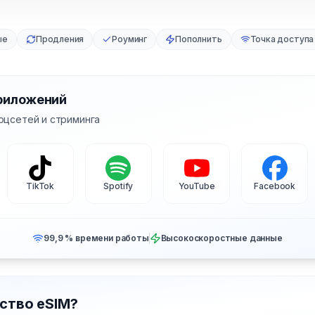
ые
Продления
Роуминг
Пополнить
Точка доступа
риложений
оцсетей и стриминга
TikTok
Spotify
YouTube
Facebook
99,9 % времени работы
Высокоскоростные данные
ство eSIM?