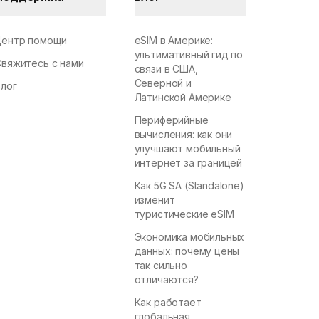
Центр помощи
eSIM в Америке:
ультимативный гид по
Свяжитесь с нами
связи в США,
Северной и
Блог
Латинской Америке
Периферийные
вычисления: как они
улучшают мобильный
интернет за границей
Как 5G SA (Standalone)
изменит
туристические eSIM
Экономика мобильных
данных: почему цены
так сильно
отличаются?
Как работает
глобальная