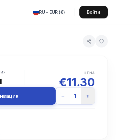
RU
-
EUR
(
€
)
Войти
ВИЯ
ЦЕНА
€
11.30
и
−
1
+
тивация