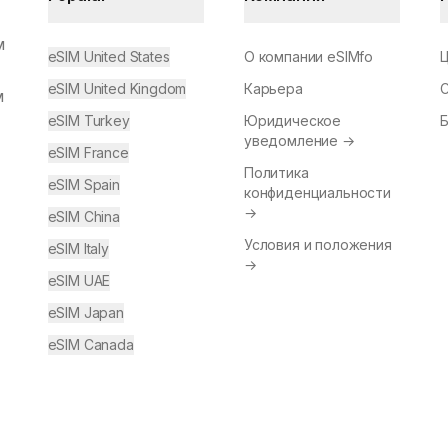
м
eSIM United States
О компании eSIMfo
eSIM United Kingdom
Карьера
м
eSIM Turkey
Юридическое
уведомление
→
eSIM France
Политика
eSIM Spain
конфиденциальности
→
eSIM China
Условия и положения
eSIM Italy
→
eSIM UAE
eSIM Japan
eSIM Canada